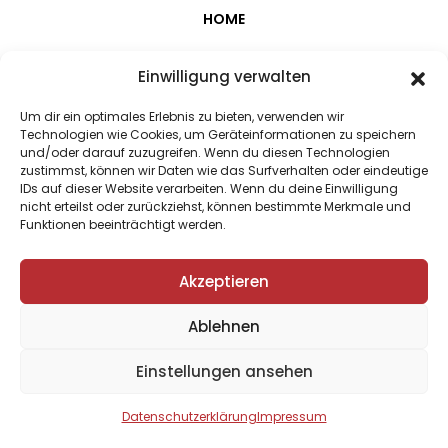
HOME
PROJEKTE
Einwilligung verwalten
ALBEN
Um dir ein optimales Erlebnis zu bieten, verwenden wir
Technologien wie Cookies, um Geräteinformationen zu speichern
und/oder darauf zuzugreifen. Wenn du diesen Technologien
KOMPOSITIONEN
zustimmst, können wir Daten wie das Surfverhalten oder eindeutige
IDs auf dieser Website verarbeiten. Wenn du deine Einwilligung
ÜBER MICH
nicht erteilst oder zurückziehst, können bestimmte Merkmale und
Funktionen beeinträchtigt werden.
TERMINE
Akzeptieren
PRESSE
Ablehnen
IMPRESSUM/DATENSCHUTZ
© 2026 Barbara Rektenwald
Einstellungen ansehen
RHost e.U.
Datenschutzerklärung
Impressum