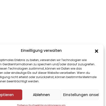
Einwilligung verwalten
optimales Erlebnis zu bieten, verwenden wir Technologien wie
m Geräteinformationen zu speichern und/oder darauf zuzugreifen.
esen Technologien zustimmst, können wir Daten wie das
en oder eindeutige IDs auf dieser Website verarbeiten. Wenn du
lligung nicht erteilst oder zurückziehst, können bestimmte Merkmale
onen beeinträchtigt werden.
SE
IMPRESSUM/DATENSCHUTZ
eptieren
Ablehnen
Einstellungen ansehen
Datenschutzerklärung
Impressum