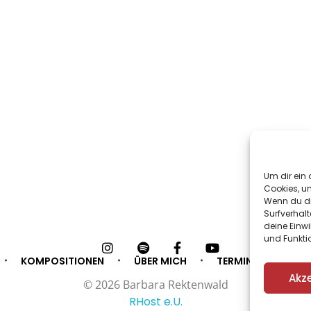
Um dir ein 
Cookies, u
Wenn du di
Surfverhalt
deine Einwi
und Funkti
KOMPOSITIONEN
ÜBER MICH
TERMINE
PRES
Akz
© 2026 Barbara Rektenwald
RHost e.U.