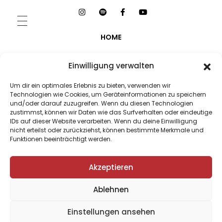
HOME
PROJEKTE
Einwilligung verwalten
ALBEN
Um dir ein optimales Erlebnis zu bieten, verwenden wir
Technologien wie Cookies, um Geräteinformationen zu speichern
und/oder darauf zuzugreifen. Wenn du diesen Technologien
KOMPOSITIONEN
zustimmst, können wir Daten wie das Surfverhalten oder eindeutige
IDs auf dieser Website verarbeiten. Wenn du deine Einwilligung
ÜBER MICH
nicht erteilst oder zurückziehst, können bestimmte Merkmale und
Funktionen beeinträchtigt werden.
TERMINE
Akzeptieren
PRESSE
Ablehnen
IMPRESSUM/DATENSCHUTZ
© 2026 Barbara Rektenwald
Einstellungen ansehen